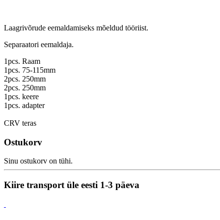
Laagrivõrude eemaldamiseks mõeldud tööriist.
Separaatori eemaldaja.
1pcs. Raam
1pcs. 75-115mm
2pcs. 250mm
2pcs. 250mm
1pcs. keere
1pcs. adapter
CRV teras
Ostukorv
Sinu ostukorv on tühi.
Kiire transport üle eesti 1-3 päeva