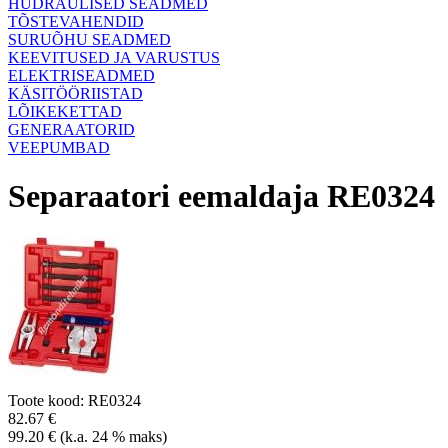
HÜDRAULISED SEADMED
TÕSTEVAHENDID
SURUÕHU SEADMED
KEEVITUSED JA VARUSTUS
ELEKTRISEADMED
KÄSITÖÖRIISTAD
LÕIKEKETTAD
GENERAATORID
VEEPUMBAD
Separaatori eemaldaja RE0324
Toote kood: RE0324
82.67 €
99.20 € (k.a. 24 % maks)