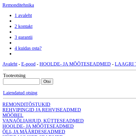
Remonditehnika
1 avaleht
2 kontakt
3 garantii
4 kuidas osta?
Avaleht
-
E-pood
-
HOOLDE- JA MÕÕTESEADMED
-
LAAGRI 
Tooteotsing
Laiendatud otsing
REMONDITÕSTUKID
REHVIPINGID JA REHVISEADMED
MÖÖBEL
VANAÕLIAHJUD, KÜTTESEADMED
HOOLDE- JA MÕÕTESEADMED
ÕLI- JA MÄÄRDESEADMED